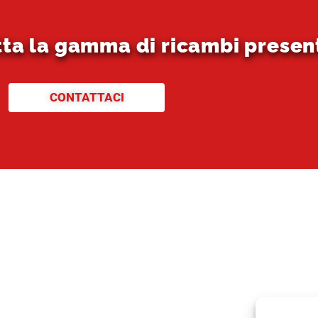
tta la gamma di ricambi presen
CONTATTACI
e
siamo
riale e Tagliandi
ambi