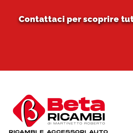
Contattaci per scoprire tu
Hom
Chi 
Mate
Ric