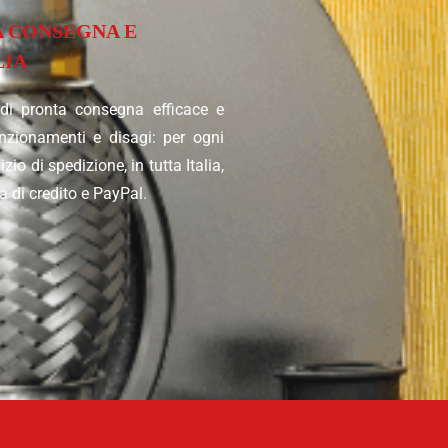
A CONSEGNA E
LIA
 di pronta consegna efficace e
unzionamenti e disagi: per ogni
zio di spedizione, in tutta Italia,
 di credito e PayPal.