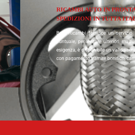
RICAMBI AUTO IN PRONT
SPEDIZIONI IN TUTTA ITA
Beta Ricambi fornisce un servizio
puntuale, per evitare ulteriori malf
esigenza, è disponibile un valido servi
con pagamento tramite bonifico, carta